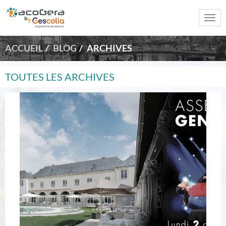
Togg
navi
ACCUEIL
BLOG
ARCHIVES
TOUTES LES ARCHIVES