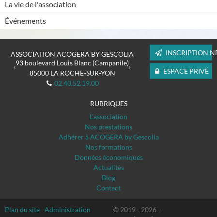
La vie de l'association
Événements
Previous
Next
INSCRIPTION N
ASSOCIATION ACOGERA BY GESCOLIA
93 boulevard Louis Blanc (Campanile)
ESPACE PRIVÉ
85000
LA ROCHE-SUR-YON
02.40.52.19.00
RUBRIQUES
L'association
Nos prestations
Adhérer à ACOGERA by Gescolia
Nos formations
Données économiques
Actualités
Blog
Contact
Plan du site
Administration
© 2019 - 2026