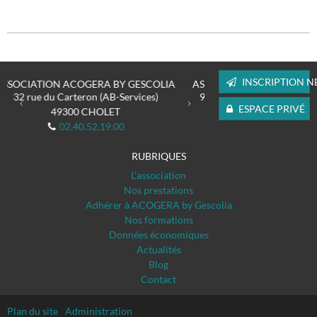
Previous
Next
INSCRIPTION N
OLIA
ASSOCIATION ACOGERA BY GESCOLIA
)
93 boulevard Louis Blanc (Campanile)
ESPACE PRIVÉ
85000
LA ROCHE-SUR-YON
02.40.52.19.00
RUBRIQUES
L'association
Nos prestations
Adhérer à ACOGERA by Gescolia
Nos formations
Données économiques
Actualités
Blog
Contact
Plan du site
Administration