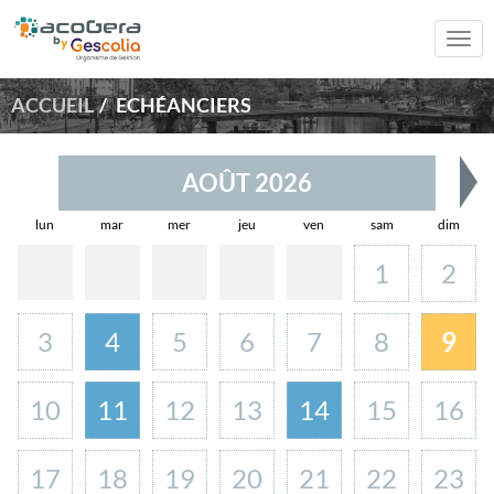
Togg
navi
ACCUEIL
ECHÉANCIERS
AOÛT 2026
lun
mar
mer
jeu
ven
sam
dim
1
2
3
4
5
6
7
8
9
10
11
12
13
14
15
16
17
18
19
20
21
22
23