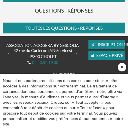
QUESTIONS - RÉPONSES
TOUTES LES QUESTIONS - RÉPONSES
Previous
Next
INSCRIPTION N
ASSOCIATION ACOGERA BY GESCOLIA
32 rue du Carteron (AB-Services)
ESPACE PRIVÉ
49300
CHOLET
02.40.52.19.00
RUBRIQUES
Nous et nos partenaires utilisons des cookies pour stocker et/ou
L'association
accéder à des informations sur votre terminal. Le traitement de
Nos prestations
certaines données personnelles permet d'améliorer notre offre via
Adhérer à ACOGERA by Gescolia
l'analyse, la mesure d'audience et vous permet aussi d’interagir
Nos formations
avec les réseaux sociaux. Cliquez sur « Tout accepter » pour
Données économiques
consentir à tout dépôt de cookies ou sur « Tout refuser » pour
Actualités
proscrire tout dépôt de cookies sur votre terminal. Vous pouvez
Blog
personnaliser et modifier vos préférences à tout moment sur notre
Contact
site.