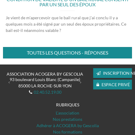
PAR UN SEUL DES ÉPOUX
Je vient de m'apercevoir que le bail rural que j'ai conclu il y a
quelques mois a été signé par un seul des époux propriétaires. Ce
bail est-il néanmoins valable ?
TOUTES LES QUESTIONS - RÉPONSES
Previous
Next
INSCRIPTION N
ASSOCIATION ACOGERA BY GESCOLIA
93 boulevard Louis Blanc (Campanile)
ESPACE PRIVÉ
85000
LA ROCHE-SUR-YON
02.40.52.19.00
RUBRIQUES
L'association
Nos prestations
Adhérer à ACOGERA by Gescolia
Nos formations