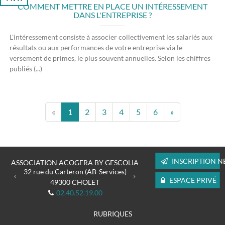
COMMENT METTRE EN PLACE UN INTÉRESSEMENT
DANS L'ENTREPRISE ?
L'intéressement consiste à associer collectivement les salariés aux
résultats ou aux performances de votre entreprise via le
versement de primes, le plus souvent annuelles. Selon les chiffres
publiés (...)
«
1
2
3
4
5
6
»
Previous
Next
INSCRIPTION N
ASSOCIATION ACOGERA BY GESCOLIA
32 rue du Carteron (AB-Services)
ESPACE PRIVÉ
49300
CHOLET
02.40.52.19.00
RUBRIQUES